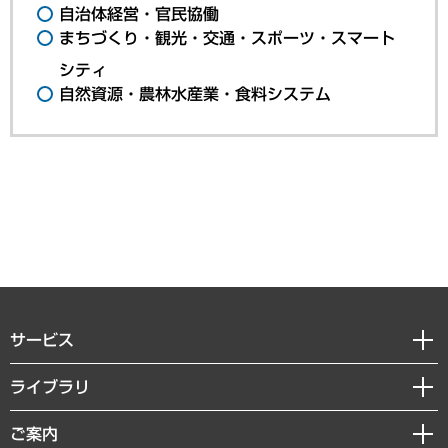
自治体経営・官民協働
まちづくり・観光・交通・スポーツ・スマート
シティ
自然資源・農林水産業・食料システム
サービス
経営戦略
ライブラリ
組織・人事戦略
経済調査
ご案内
デジタルイノベーション