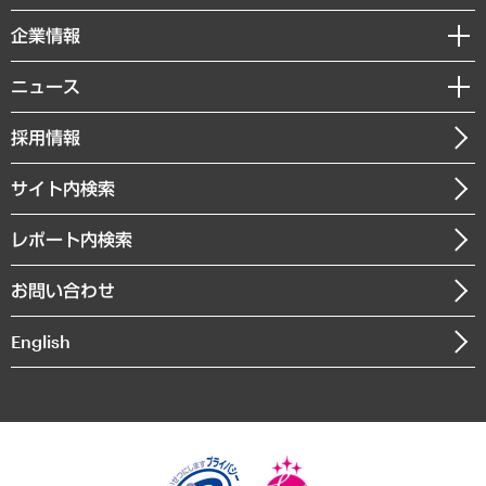
レポート
国際（グローバルビジネス・開発支援・国際戦略・グローバルヘルス）
セミナー・イベント情報
企業情報
コラム
サステナビリティ（環境・資源・エネルギー・ESG・人権）
MUFGビジネスセミナー
調査・研究報告書
私たちの想い
共生・ダイバーシティ
ニュース
受託案件情報
クローズアップ
社長メッセージ
GRC（ガバナンス・リスク・コンプライアンス）・防災（政策）
その他お申し込み
ニュースリリース
経営用語集
採用情報
会社概要
経済・産業・雇用・労働
調査協力のお願い
お知らせ
受託・受注実績（官公庁関連）
企業理念
医療・介護・福祉・教育・子ども
サイト内検索
メディア掲載・出演
役員一覧
自治体経営・官民協働
寄稿記事
沿革
レポート内検索
まちづくり・観光・交通・スポーツ・スマートシティ
書籍
組織図・本部部室紹介
自然資源・農林水産業・食料システム
お問い合わせ
インドネシア現地法人
決算公告
English
業績ハイライト
アクセスマップ
個人情報保護方針
環境方針
サステナビリティ