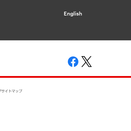
English
表示
ニティガイドライン
基本方針
プ
サイトマップ
ついて
開示等の請求の手続きについて