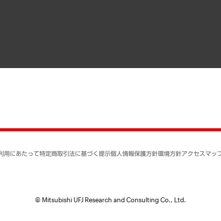
寄稿記事
決算公告
書籍
業績ハイライト
アクセスマップ
個人情報保護方針
環境方針
サステナビリティ
特定商取引法に基づく
SNSアカウントコミュ
反社会的勢力に対する
利用にあたって
特定商取引法に基づく提示
個人情報保護方針
環境方針
アクセスマッ
個人情報の取り扱いに
書面による個人情報の
© Mitsubishi UFJ Research and Consulting Co., Ltd.