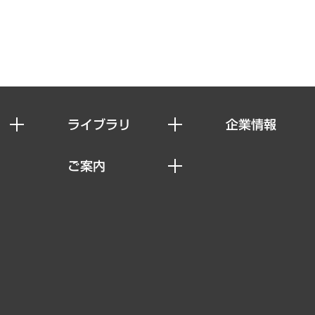
ライブラリ
企業情報
経済調査
私たちの想い
ご案内
レポート
社長メッセージ
セミナー・イベント情報
コラム
会社概要
MUFGビジネスセミナー
ヘルス）
調査・研究報告書
企業理念
受託案件情報
クローズアップ
役員一覧
その他お申し込み
経営用語集
沿革
調査協力のお願い
）
受託・受注実績（官公庁関連）
組織図・本部部室紹介
メディア掲載・出演
インドネシア現地法人