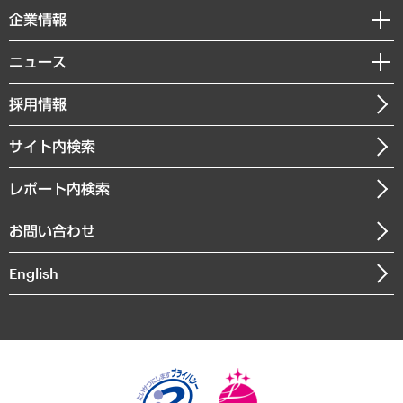
国際（グローバルビジネス・開発支援・国際戦略・グローバルヘルス）
セミナー・イベント情報
企業情報
コラム
サステナビリティ（環境・資源・エネルギー・ESG・人権）
MUFGビジネスセミナー
調査・研究報告書
私たちの想い
共生・ダイバーシティ
ニュース
受託案件情報
クローズアップ
社長メッセージ
GRC（ガバナンス・リスク・コンプライアンス）・防災（政策）
その他お申し込み
ニュースリリース
経営用語集
採用情報
会社概要
経済・産業・雇用・労働
調査協力のお願い
お知らせ
受託・受注実績（官公庁関連）
企業理念
医療・介護・福祉・教育・子ども
サイト内検索
メディア掲載・出演
役員一覧
自治体経営・官民協働
寄稿記事
沿革
レポート内検索
まちづくり・観光・交通・スポーツ・スマートシティ
書籍
組織図・本部部室紹介
自然資源・農林水産業・食料システム
お問い合わせ
インドネシア現地法人
決算公告
English
業績ハイライト
アクセスマップ
個人情報保護方針
環境方針
サステナビリティ