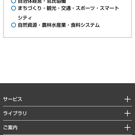
自治体経営・官民協働
まちづくり・観光・交通・スポーツ・スマート
シティ
自然資源・農林水産業・食料システム
サービス
経営戦略
ライブラリ
組織・人事戦略
経済調査
ご案内
デジタルイノベーション
レポート