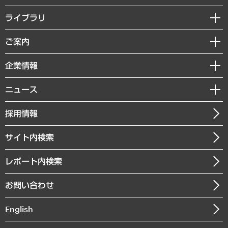
経営戦略
ライブラリ
組織・人事戦略
経済調査
ご案内
デジタルイノベーション
レポート
国際（グローバルビジネス・開発支援・国際戦略・グローバルヘルス）
セミナー・イベント情報
企業情報
コラム
サステナビリティ（環境・資源・エネルギー・ESG・人権）
MUFGビジネスセミナー
調査・研究報告書
私たちの想い
共生・ダイバーシティ
ニュース
受託案件情報
クローズアップ
社長メッセージ
GRC（ガバナンス・リスク・コンプライアンス）・防災（政策）
その他お申し込み
ニュースリリース
経営用語集
採用情報
会社概要
経済・産業・雇用・労働
調査協力のお願い
お知らせ
受託・受注実績（官公庁関連）
企業理念
医療・介護・福祉・教育・子ども
サイト内検索
メディア掲載・出演
役員一覧
自治体経営・官民協働
寄稿記事
沿革
レポート内検索
まちづくり・観光・交通・スポーツ・スマートシティ
書籍
組織図・本部部室紹介
自然資源・農林水産業・食料システム
お問い合わせ
インドネシア現地法人
決算公告
English
業績ハイライト