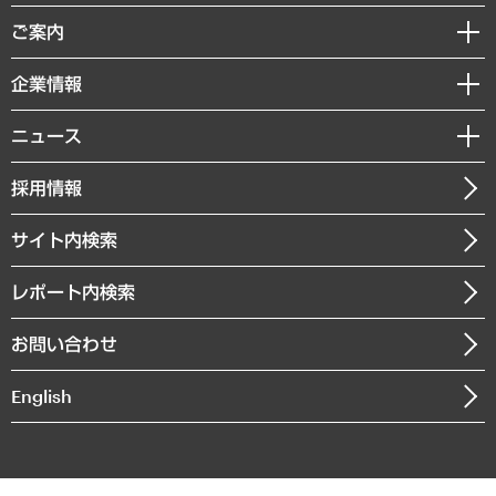
組織・人事戦略
経済調査
ご案内
デジタルイノベーション
レポート
国際（グローバルビジネス・開発支援・国際戦略・グローバルヘルス）
セミナー・イベント情報
企業情報
コラム
サステナビリティ（環境・資源・エネルギー・ESG・人権）
MUFGビジネスセミナー
調査・研究報告書
私たちの想い
共生・ダイバーシティ
ニュース
受託案件情報
クローズアップ
社長メッセージ
GRC（ガバナンス・リスク・コンプライアンス）・防災（政策）
その他お申し込み
ニュースリリース
経営用語集
採用情報
会社概要
経済・産業・雇用・労働
調査協力のお願い
お知らせ
受託・受注実績（官公庁関連）
企業理念
医療・介護・福祉・教育・子ども
サイト内検索
メディア掲載・出演
役員一覧
自治体経営・官民協働
寄稿記事
沿革
レポート内検索
まちづくり・観光・交通・スポーツ・スマートシティ
書籍
組織図・本部部室紹介
自然資源・農林水産業・食料システム
お問い合わせ
インドネシア現地法人
決算公告
English
業績ハイライト
アクセスマップ
個人情報保護方針