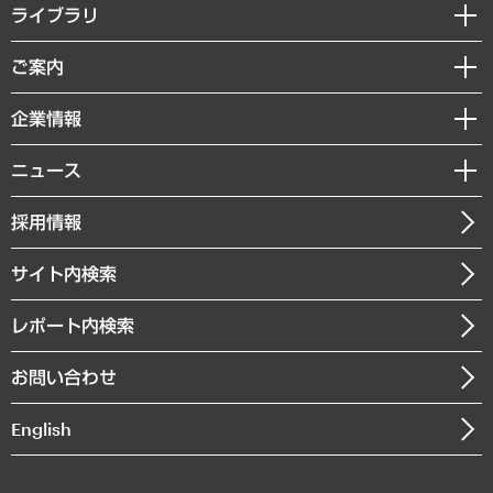
経営戦略
ライブラリ
組織・人事戦略
経済調査
ご案内
デジタルイノベーション
レポート
国際（グローバルビジネス・開発支援・国際戦略・グローバルヘルス）
セミナー・イベント情報
企業情報
コラム
サステナビリティ（環境・資源・エネルギー・ESG・人権）
MUFGビジネスセミナー
調査・研究報告書
私たちの想い
共生・ダイバーシティ
ニュース
受託案件情報
クローズアップ
社長メッセージ
GRC（ガバナンス・リスク・コンプライアンス）・防災（政策）
その他お申し込み
ニュースリリース
経営用語集
採用情報
会社概要
経済・産業・雇用・労働
調査協力のお願い
お知らせ
受託・受注実績（官公庁関連）
企業理念
医療・介護・福祉・教育・子ども
サイト内検索
メディア掲載・出演
役員一覧
自治体経営・官民協働
寄稿記事
沿革
レポート内検索
まちづくり・観光・交通・スポーツ・スマートシティ
書籍
組織図・本部部室紹介
自然資源・農林水産業・食料システム
お問い合わせ
インドネシア現地法人
決算公告
English
業績ハイライト
アクセスマップ