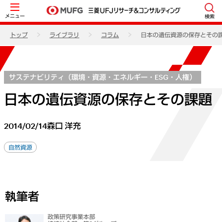
メニュー
検索
トップ
ライブラリ
コラム
日本の遺伝資源の保存とその
サステナビリティ（環境・資源・エネルギー・ESG・人権）
日本の遺伝資源の保存とその課題
2014/02/14
森口 洋充
自然資源
執筆者
政策研究事業本部