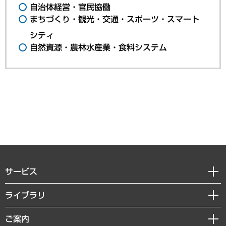
自治体経営・官民協働
まちづくり・観光・交通・スポーツ・スマート
シティ
自然資源・農林水産業・食料システム
サービス
経営戦略
ライブラリ
組織・人事戦略
経済調査
ご案内
デジタルイノベーション