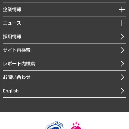
レポート
国際（グローバルビジネス・開発支援・国際戦略・グローバルヘルス）
セミナー・イベント情報
企業情報
コラム
サステナビリティ（環境・資源・エネルギー・ESG・人権）
MUFGビジネスセミナー
調査・研究報告書
私たちの想い
共生・ダイバーシティ
ニュース
受託案件情報
クローズアップ
社長メッセージ
GRC（ガバナンス・リスク・コンプライアンス）・防災（政策）
その他お申し込み
ニュースリリース
経営用語集
採用情報
会社概要
経済・産業・雇用・労働
調査協力のお願い
お知らせ
受託・受注実績（官公庁関連）
企業理念
医療・介護・福祉・教育・子ども
サイト内検索
メディア掲載・出演
役員一覧
自治体経営・官民協働
寄稿記事
沿革
レポート内検索
まちづくり・観光・交通・スポーツ・スマートシティ
書籍
組織図・本部部室紹介
自然資源・農林水産業・食料システム
お問い合わせ
インドネシア現地法人
決算公告
English
業績ハイライト
アクセスマップ
個人情報保護方針
環境方針
サステナビリティ