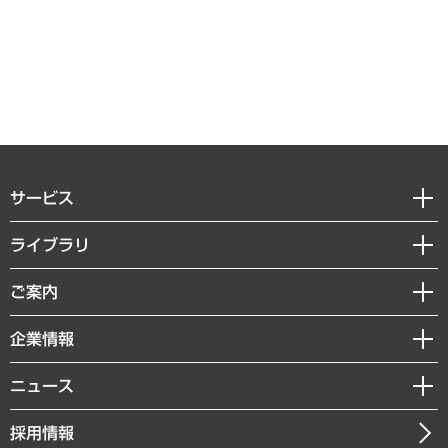
サービス
経営戦略
ライブラリ
組織・人事戦略
経済調査
ご案内
デジタルイノベーション
レポート
国際（グローバルビジネス・開発支援・国際戦略・グローバルヘルス）
セミナー・イベント情報
企業情報
コラム
サステナビリティ（環境・資源・エネルギー・ESG・人権）
MUFGビジネスセミナー
調査・研究報告書
私たちの想い
共生・ダイバーシティ
ニュース
受託案件情報
クローズアップ
社長メッセージ
GRC（ガバナンス・リスク・コンプライアンス）・防災（政策）
その他お申し込み
ニュースリリース
経営用語集
採用情報
会社概要
経済・産業・雇用・労働
調査協力のお願い