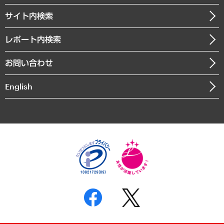
お知らせ
受託・受注実績（官公庁関連）
企業理念
医療・介護・福祉・教育・子ども
サイト内検索
メディア掲載・出演
役員一覧
自治体経営・官民協働
寄稿記事
沿革
レポート内検索
まちづくり・観光・交通・スポーツ・スマートシティ
書籍
組織図・本部部室紹介
自然資源・農林水産業・食料システム
お問い合わせ
インドネシア現地法人
決算公告
English
業績ハイライト
アクセスマップ
個人情報保護方針
環境方針
サステナビリティ
特定商取引法に基づく表示
SNSアカウントコミュニティガイドライン
反社会的勢力に対する基本方針
個人情報の取り扱いについて
書面による個人情報の開示等の請求の手続きについて