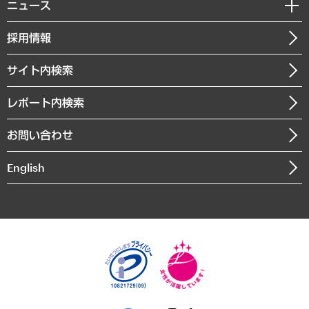
私たちの想い
共生・ダイバーシティ
ニュース
受託案件情報
クローズアップ
社長メッセージ
GRC（ガバナンス・リスク・コンプライアンス）・防災（政策）
その他お申し込み
ニュースリリース
経営用語集
採用情報
会社概要
経済・産業・雇用・労働
調査協力のお願い
お知らせ
受託・受注実績（官公庁関連）
企業理念
医療・介護・福祉・教育・子ども
サイト内検索
メディア掲載・出演
役員一覧
自治体経営・官民協働
寄稿記事
沿革
レポート内検索
まちづくり・観光・交通・スポーツ・スマートシティ
書籍
組織図・本部部室紹介
自然資源・農林水産業・食料システム
お問い合わせ
インドネシア現地法人
決算公告
English
業績ハイライト
アクセスマップ
個人情報保護方針
環境方針
サステナビリティ
特定商取引法に基づく表示
SNSアカウントコミュニティガイドライン