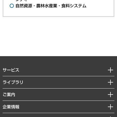
自然資源・農林水産業・食料システム
サービス
経営戦略
ライブラリ
組織・人事戦略
経済調査
ご案内
デジタルイノベーション
レポート
国際（グローバルビジネス・開発支援・国際戦略・グローバルヘルス）
セミナー・イベント情報
企業情報
コラム
サステナビリティ（環境・資源・エネルギー・ESG・人権）
MUFGビジネスセミナー
調査・研究報告書