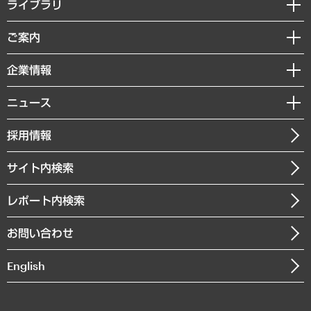
経営戦略
ライブラリ
組織・人事戦略
経済調査
ご案内
デジタルイノベーション
レポート
国際（グローバルビジネス・開発支援・国際戦略・グローバルヘルス）
セミナー・イベント情報
企業情報
コラム
サステナビリティ（環境・資源・エネルギー・ESG・人権）
MUFGビジネスセミナー
調査・研究報告書
私たちの想い
共生・ダイバーシティ
ニュース
受託案件情報
クローズアップ
社長メッセージ
GRC（ガバナンス・リスク・コンプライアンス）・防災（政策）
その他お申し込み
ニュースリリース
経営用語集
採用情報
会社概要
経済・産業・雇用・労働
調査協力のお願い
お知らせ
受託・受注実績（官公庁関連）
企業理念
医療・介護・福祉・教育・子ども
サイト内検索
メディア掲載・出演
役員一覧
自治体経営・官民協働
寄稿記事
沿革
レポート内検索
まちづくり・観光・交通・スポーツ・スマートシティ
書籍
組織図・本部部室紹介
自然資源・農林水産業・食料システム
お問い合わせ
インドネシア現地法人
決算公告
English
業績ハイライト
アクセスマップ