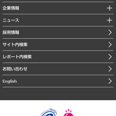
レポート
国際（グローバルビジネス・開発支援・国際戦略・グローバルヘルス）
セミナー・イベント情報
企業情報
コラム
サステナビリティ（環境・資源・エネルギー・ESG・人権）
MUFGビジネスセミナー
調査・研究報告書
私たちの想い
共生・ダイバーシティ
ニュース
受託案件情報
クローズアップ
社長メッセージ
GRC（ガバナンス・リスク・コンプライアンス）・防災（政策）
その他お申し込み
ニュースリリース
経営用語集
採用情報
会社概要
経済・産業・雇用・労働
調査協力のお願い
お知らせ
受託・受注実績（官公庁関連）
企業理念
医療・介護・福祉・教育・子ども
サイト内検索
メディア掲載・出演
役員一覧
自治体経営・官民協働
寄稿記事
沿革
レポート内検索
まちづくり・観光・交通・スポーツ・スマートシティ
書籍
組織図・本部部室紹介
自然資源・農林水産業・食料システム
お問い合わせ
インドネシア現地法人
決算公告
English
業績ハイライト
アクセスマップ
個人情報保護方針
環境方針
サステナビリティ