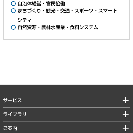
自治体経営・官民協働
まちづくり・観光・交通・スポーツ・スマート
シティ
自然資源・農林水産業・食料システム
サービス
経営戦略
ライブラリ
組織・人事戦略
経済調査
ご案内
デジタルイノベーション