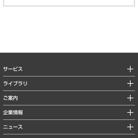
サービス
経営戦略
ライブラリ
組織・人事戦略
経済調査
ご案内
デジタルイノベーション
レポート
国際（グローバルビジネス・開発支援・国際戦略・グローバルヘルス）
セミナー・イベント情報
企業情報
コラム
サステナビリティ（環境・資源・エネルギー・ESG・人権）
MUFGビジネスセミナー
調査・研究報告書
私たちの想い
共生・ダイバーシティ
ニュース
受託案件情報
クローズアップ
社長メッセージ
GRC（ガバナンス・リスク・コンプライアンス）・防災（政策）
その他お申し込み