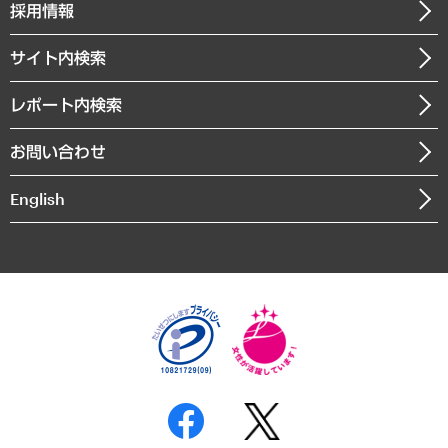
ニュースリリース
経営用語集
採用情報
会社概要
経済・産業・雇用・労働
調査協力のお願い
お知らせ
受託・受注実績（官公庁関連）
企業理念
医療・介護・福祉・教育・子ども
サイト内検索
メディア掲載・出演
役員一覧
自治体経営・官民協働
寄稿記事
沿革
レポート内検索
まちづくり・観光・交通・スポーツ・スマートシティ
書籍
組織図・本部部室紹介
自然資源・農林水産業・食料システム
お問い合わせ
インドネシア現地法人
決算公告
English
業績ハイライト
アクセスマップ
個人情報保護方針
環境方針
サステナビリティ
特定商取引法に基づく表示
SNSアカウントコミュニティガイドライン
反社会的勢力に対する基本方針
個人情報の取り扱いについて