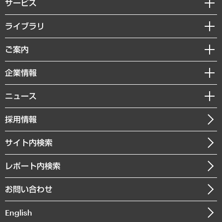
サービス
経営戦略
ライブラリ
組織・人事戦略
経済調査
ご案内
デジタルイノベーション
レポート
国際（グローバルビジネス・開発支援・国際戦略・グローバルヘルス）
セミナー・イベント情報
企業情報
コラム
サステナビリティ（環境・資源・エネルギー・ESG・人権）
MUFGビジネスセミナー
調査・研究報告書
私たちの想い
共生・ダイバーシティ
ニュース
受託案件情報
クローズアップ
社長メッセージ
GRC（ガバナンス・リスク・コンプライアンス）・防災（政策）
その他お申し込み
ニュースリリース
経営用語集
採用情報
会社概要
経済・産業・雇用・労働
調査協力のお願い
お知らせ
受託・受注実績（官公庁関連）
企業理念
医療・介護・福祉・教育・子ども
サイト内検索
メディア掲載・出演
役員一覧
自治体経営・官民協働
寄稿記事
沿革
レポート内検索
まちづくり・観光・交通・スポーツ・スマートシティ
書籍
組織図・本部部室紹介
自然資源・農林水産業・食料システム
お問い合わせ
インドネシア現地法人
決算公告
English
業績ハイライト