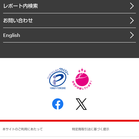
寄稿記事
沿革
レポート内検索
まちづくり・観光・交通・スポーツ・スマートシティ
書籍
組織図・本部部室紹介
自然資源・農林水産業・食料システム
お問い合わせ
インドネシア現地法人
決算公告
English
業績ハイライト
アクセスマップ
個人情報保護方針
環境方針
サステナビリティ
特定商取引法に基づく表示
SNSアカウントコミュニティガイドライン
反社会的勢力に対する基本方針
個人情報の取り扱いについて
書面による個人情報の開示等の請求の手続きについて
本サイトのご利用にあたって
特定商取引法に基づく提示