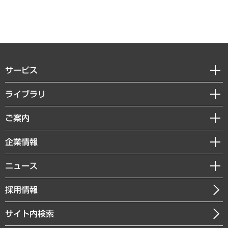
サービス
経営戦略
ライブラリ
組織・人事戦略
経済調査
ご案内
デジタルイノベーション
レポート
国際（グローバルビジネス・開発支援・国際戦略・グローバルヘルス）
セミナー・イベント情報
企業情報
コラム
サステナビリティ（環境・資源・エネルギー・ESG・人権）
MUFGビジネスセミナー
調査・研究報告書
私たちの想い
共生・ダイバーシティ
ニュース
受託案件情報
クローズアップ
社長メッセージ
GRC（ガバナンス・リスク・コンプライアンス）・防災（政策）
その他お申し込み
ニュースリリース
経営用語集
採用情報
会社概要
経済・産業・雇用・労働
調査協力のお願い
お知らせ
受託・受注実績（官公庁関連）
企業理念
医療・介護・福祉・教育・子ども
サイト内検索
メディア掲載・出演
役員一覧
自治体経営・官民協働