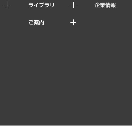
ライブラリ
企業情報
経済調査
私たちの想い
ご案内
レポート
社長メッセージ
セミナー・イベント情報
コラム
会社概要
MUFGビジネスセミナー
ヘルス）
調査・研究報告書
企業理念
受託案件情報
クローズアップ
役員一覧
その他お申し込み
経営用語集
沿革
調査協力のお願い
）
受託・受注実績（官公庁関連）
組織図・本部部室紹介
メディア掲載・出演
インドネシア現地法人
寄稿記事
決算公告
書籍
業績ハイライト
アクセスマップ
個人情報保護方針