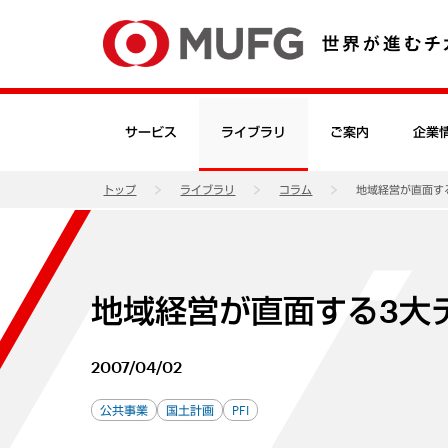
サービス
ライブラリ
ご案内
企業
トップ
ライブラリ
コラム
地域経営が直面す
地域経営が直面する3大
2007/04/02
公共事業
国土計画
PFI