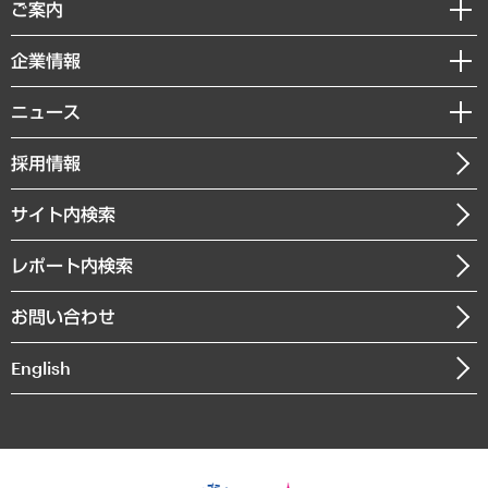
経済調査
ご案内
デジタルイノベーション
レポート
国際（グローバルビジネス・開発支援・国際戦略・グローバルヘルス）
セミナー・イベント情報
企業情報
コラム
サステナビリティ（環境・資源・エネルギー・ESG・人権）
MUFGビジネスセミナー
調査・研究報告書
私たちの想い
共生・ダイバーシティ
ニュース
受託案件情報
クローズアップ
社長メッセージ
GRC（ガバナンス・リスク・コンプライアンス）・防災（政策）
その他お申し込み
ニュースリリース
経営用語集
採用情報
会社概要
経済・産業・雇用・労働
調査協力のお願い
お知らせ
受託・受注実績（官公庁関連）
企業理念
医療・介護・福祉・教育・子ども
サイト内検索
メディア掲載・出演
役員一覧
自治体経営・官民協働
寄稿記事
沿革
レポート内検索
まちづくり・観光・交通・スポーツ・スマートシティ
書籍
組織図・本部部室紹介
自然資源・農林水産業・食料システム
お問い合わせ
インドネシア現地法人
決算公告
English
業績ハイライト
アクセスマップ
個人情報保護方針
環境方針