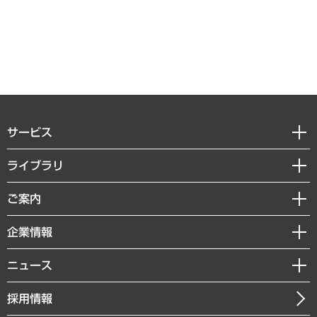
サービス
経営戦略
ライブラリ
組織・人事戦略
経済調査
ご案内
デジタルイノベーション
レポート
国際（グローバルビジネス・開発支援・国際戦略・グローバルヘルス）
セミナー・イベント情報
企業情報
コラム
サステナビリティ（環境・資源・エネルギー・ESG・人権）
MUFGビジネスセミナー
調査・研究報告書
私たちの想い
共生・ダイバーシティ
ニュース
受託案件情報
クローズアップ
社長メッセージ
GRC（ガバナンス・リスク・コンプライアンス）・防災（政策）
その他お申し込み
ニュースリリース
経営用語集
採用情報
会社概要
経済・産業・雇用・労働
調査協力のお願い
お知らせ
受託・受注実績（官公庁関連）