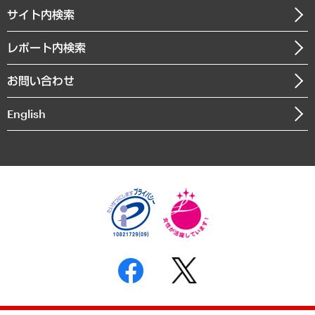
企業理念
医療・介護・福祉・教育・子ども
サイト内検索
メディア掲載・出演
役員一覧
自治体経営・官民協働
寄稿記事
沿革
レポート内検索
まちづくり・観光・交通・スポーツ・スマートシティ
書籍
組織図・本部部室紹介
自然資源・農林水産業・食料システム
お問い合わせ
インドネシア現地法人
決算公告
English
業績ハイライト
アクセスマップ
個人情報保護方針
環境方針
サステナビリティ
特定商取引法に基づく表示
SNSアカウントコミュニティガイドライン
反社会的勢力に対する基本方針
個人情報の取り扱いについて
書面による個人情報の開示等の請求の手続きについて