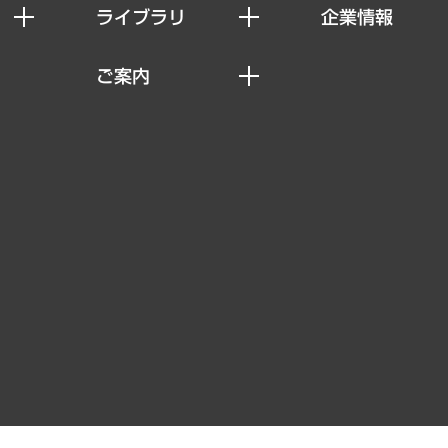
ライブラリ
企業情報
経済調査
私たちの想い
ご案内
レポート
社長メッセージ
セミナー・イベント情報
コラム
会社概要
MUFGビジネスセミナー
ヘルス）
調査・研究報告書
企業理念
受託案件情報
クローズアップ
役員一覧
その他お申し込み
経営用語集
沿革
調査協力のお願い
）
受託・受注実績（官公庁関連）
組織図・本部部室紹介
メディア掲載・出演
インドネシア現地法人
寄稿記事
決算公告
書籍
業績ハイライト
アクセスマップ
個人情報保護方針