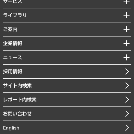
サービス
経営戦略
ライブラリ
組織・人事戦略
経済調査
ご案内
デジタルイノベーション
レポート
国際（グローバルビジネス・開発支援・国際戦略・グローバルヘルス）
セミナー・イベント情報
企業情報
コラム
サステナビリティ（環境・資源・エネルギー・ESG・人権）
MUFGビジネスセミナー
調査・研究報告書
私たちの想い
共生・ダイバーシティ
ニュース
受託案件情報
クローズアップ
社長メッセージ
GRC（ガバナンス・リスク・コンプライアンス）・防災（政策）
その他お申し込み
ニュースリリース
経営用語集
採用情報
会社概要
経済・産業・雇用・労働
調査協力のお願い
お知らせ
受託・受注実績（官公庁関連）
企業理念
医療・介護・福祉・教育・子ども
サイト内検索
メディア掲載・出演
役員一覧
自治体経営・官民協働
寄稿記事
沿革
レポート内検索
まちづくり・観光・交通・スポーツ・スマートシティ
書籍
組織図・本部部室紹介
自然資源・農林水産業・食料システム
お問い合わせ
インドネシア現地法人
決算公告
English
業績ハイライト