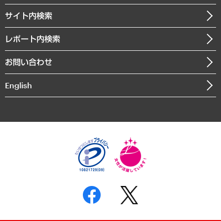
お知らせ
受託・受注実績（官公庁関連）
企業理念
医療・介護・福祉・教育・子ども
サイト内検索
メディア掲載・出演
役員一覧
自治体経営・官民協働
寄稿記事
沿革
レポート内検索
まちづくり・観光・交通・スポーツ・スマートシティ
書籍
組織図・本部部室紹介
自然資源・農林水産業・食料システム
お問い合わせ
インドネシア現地法人
決算公告
English
業績ハイライト
アクセスマップ
個人情報保護方針
環境方針
サステナビリティ
特定商取引法に基づく表示
SNSアカウントコミュニティガイドライン
反社会的勢力に対する基本方針
個人情報の取り扱いについて
書面による個人情報の開示等の請求の手続きについて