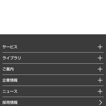
サービス
経営戦略
ライブラリ
組織・人事戦略
経済調査
ご案内
デジタルイノベーション
レポート
国際（グローバルビジネス・開発支援・国際戦略・グローバルヘルス）
セミナー・イベント情報
企業情報
コラム
サステナビリティ（環境・資源・エネルギー・ESG・人権）
MUFGビジネスセミナー
調査・研究報告書
私たちの想い
共生・ダイバーシティ
ニュース
受託案件情報
クローズアップ
社長メッセージ
GRC（ガバナンス・リスク・コンプライアンス）・防災（政策）
その他お申し込み
ニュースリリース
経営用語集
採用情報
会社概要
経済・産業・雇用・労働
調査協力のお願い