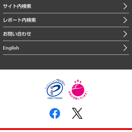
企業理念
医療・介護・福祉・教育・子ども
サイト内検索
メディア掲載・出演
役員一覧
自治体経営・官民協働
寄稿記事
沿革
レポート内検索
まちづくり・観光・交通・スポーツ・スマートシティ
書籍
組織図・本部部室紹介
自然資源・農林水産業・食料システム
お問い合わせ
インドネシア現地法人
決算公告
English
業績ハイライト
アクセスマップ
個人情報保護方針
環境方針
サステナビリティ
特定商取引法に基づく表示
SNSアカウントコミュニティガイドライン
反社会的勢力に対する基本方針
個人情報の取り扱いについて
書面による個人情報の開示等の請求の手続きについて