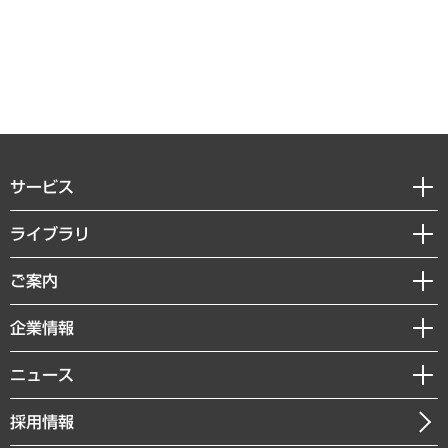
サービス
経営戦略
ライブラリ
組織・人事戦略
経済調査
ご案内
デジタルイノベーション
レポート
国際（グローバルビジネス・開発支援・国際戦略・グローバルヘルス）
セミナー・イベント情報
企業情報
コラム
サステナビリティ（環境・資源・エネルギー・ESG・人権）
MUFGビジネスセミナー
調査・研究報告書
私たちの想い
共生・ダイバーシティ
ニュース
受託案件情報
クローズアップ
社長メッセージ
GRC（ガバナンス・リスク・コンプライアンス）・防災（政策）
その他お申し込み
ニュースリリース
経営用語集
採用情報
会社概要
経済・産業・雇用・労働
調査協力のお願い
お知らせ
受託・受注実績（官公庁関連）