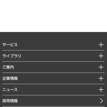
サービス
経営戦略
ライブラリ
組織・人事戦略
経済調査
ご案内
デジタルイノベーション
レポート
国際（グローバルビジネス・開発支援・国際戦略・グローバルヘルス）
セミナー・イベント情報
企業情報
コラム
サステナビリティ（環境・資源・エネルギー・ESG・人権）
MUFGビジネスセミナー
調査・研究報告書
私たちの想い
共生・ダイバーシティ
ニュース
受託案件情報
クローズアップ
社長メッセージ
GRC（ガバナンス・リスク・コンプライアンス）・防災（政策）
その他お申し込み
ニュースリリース
経営用語集
採用情報
会社概要
経済・産業・雇用・労働
調査協力のお願い
お知らせ
受託・受注実績（官公庁関連）