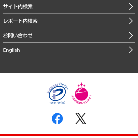
企業理念
医療・介護・福祉・教育・子ども
サイト内検索
メディア掲載・出演
役員一覧
自治体経営・官民協働
寄稿記事
沿革
レポート内検索
まちづくり・観光・交通・スポーツ・スマートシティ
書籍
組織図・本部部室紹介
自然資源・農林水産業・食料システム
お問い合わせ
インドネシア現地法人
決算公告
English
業績ハイライト
アクセスマップ
個人情報保護方針
環境方針
サステナビリティ
特定商取引法に基づく表示
SNSアカウントコミュニティガイドライン
反社会的勢力に対する基本方針
個人情報の取り扱いについて
書面による個人情報の開示等の請求の手続きについて