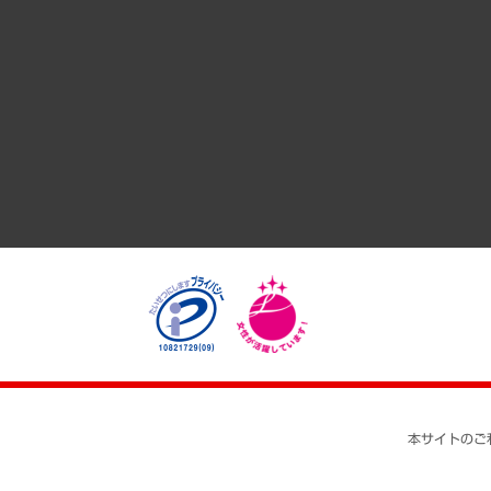
共生・ダイバーシティ
GRC（ガバナンス・リスク・コンプライアンス）・防災（政策
経済・産業・雇用・労働
医療・介護・福祉・教育・子ども
自治体経営・官民協働
まちづくり・観光・交通・スポーツ・スマートシティ
自然資源・農林水産業・食料システム
本サイトのご