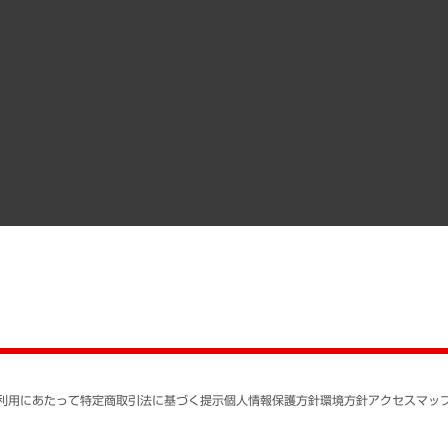
その他お申し込み
経営用語集
沿革
調査協力のお願い
）
受託・受注実績（官公庁関連）
組織図・本部部室紹介
メディア掲載・出演
インドネシア現地法人
寄稿記事
決算公告
書籍
業績ハイライト
アクセスマップ
個人情報保護方針
環境方針
サステナビリティ
特定商取引法に基づく
SNSアカウントコミュ
反社会的勢力に対する
利用にあたって
特定商取引法に基づく提示
個人情報保護方針
環境方針
アクセスマッ
個人情報の取り扱いに
書面による個人情報の