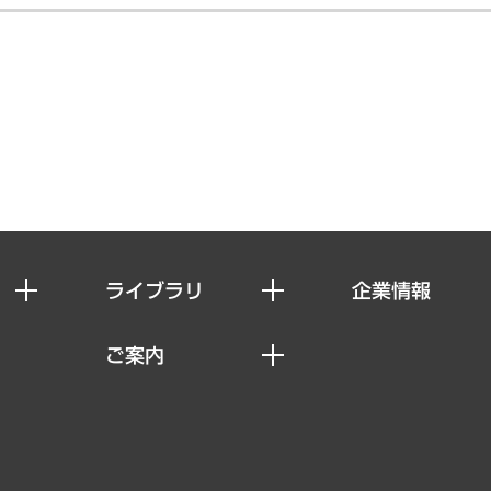
ライブラリ
企業情報
経済調査
私たちの想い
ご案内
レポート
社長メッセージ
セミナー・イベント情報
コラム
会社概要
MUFGビジネスセミナー
ヘルス）
調査・研究報告書
企業理念
受託案件情報
クローズアップ
役員一覧