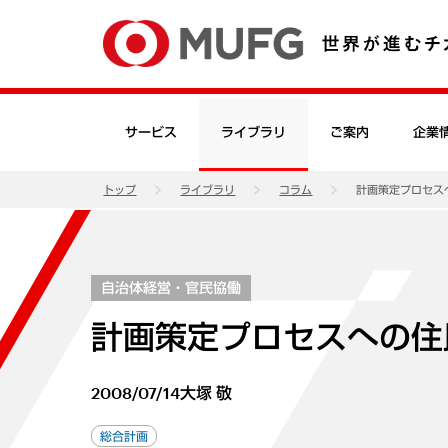
サービス
ライブラリ
ご案内
企業
トップ
ライブラリ
コラム
計画策定プロセス
自治体経営・官民協働
計画策定プロセスへの住
2008/07/14
大塚 敬
総合計画