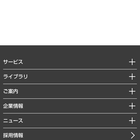
サービス
経営戦略
ライブラリ
組織・人事戦略
経済調査
ご案内
デジタルイノベーション
レポート
国際（グローバルビジネス・開発支援・国際戦略・グローバルヘルス）
セミナー・イベント情報
企業情報
コラム
サステナビリティ（環境・資源・エネルギー・ESG・人権）
MUFGビジネスセミナー
調査・研究報告書
私たちの想い
共生・ダイバーシティ
ニュース
受託案件情報
クローズアップ
社長メッセージ
GRC（ガバナンス・リスク・コンプライアンス）・防災（政策）
その他お申し込み
ニュースリリース
経営用語集
採用情報
会社概要
経済・産業・雇用・労働
調査協力のお願い