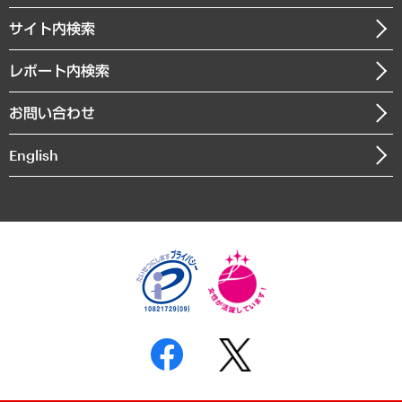
お知らせ
受託・受注実績（官公庁関連）
企業理念
医療・介護・福祉・教育・子ども
サイト内検索
メディア掲載・出演
役員一覧
自治体経営・官民協働
寄稿記事
沿革
レポート内検索
まちづくり・観光・交通・スポーツ・スマートシティ
書籍
組織図・本部部室紹介
自然資源・農林水産業・食料システム
お問い合わせ
インドネシア現地法人
決算公告
English
業績ハイライト
アクセスマップ
個人情報保護方針
環境方針
サステナビリティ
特定商取引法に基づく表示
SNSアカウントコミュニティガイドライン
反社会的勢力に対する基本方針
個人情報の取り扱いについて
書面による個人情報の開示等の請求の手続きについて