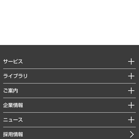
サービス
経営戦略
ライブラリ
組織・人事戦略
経済調査
ご案内
デジタルイノベーション
レポート
国際（グローバルビジネス・開発支援・国際戦略・グローバルヘルス）
セミナー・イベント情報
企業情報
コラム
サステナビリティ（環境・資源・エネルギー・ESG・人権）
MUFGビジネスセミナー
調査・研究報告書
私たちの想い
共生・ダイバーシティ
ニュース
受託案件情報
クローズアップ
社長メッセージ
GRC（ガバナンス・リスク・コンプライアンス）・防災（政策）
その他お申し込み
ニュースリリース
経営用語集
採用情報
会社概要
経済・産業・雇用・労働
調査協力のお願い