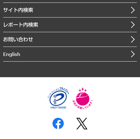
お知らせ
受託・受注実績（官公庁関連）
企業理念
医療・介護・福祉・教育・子ども
サイト内検索
メディア掲載・出演
役員一覧
自治体経営・官民協働
寄稿記事
沿革
レポート内検索
まちづくり・観光・交通・スポーツ・スマートシティ
書籍
組織図・本部部室紹介
自然資源・農林水産業・食料システム
お問い合わせ
インドネシア現地法人
決算公告
English
業績ハイライト
アクセスマップ
個人情報保護方針
環境方針
サステナビリティ
特定商取引法に基づく表示
SNSアカウントコミュニティガイドライン
反社会的勢力に対する基本方針
個人情報の取り扱いについて
書面による個人情報の開示等の請求の手続きについて