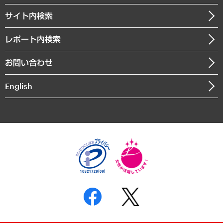
お知らせ
受託・受注実績（官公庁関連）
企業理念
医療・介護・福祉・教育・子ども
サイト内検索
メディア掲載・出演
役員一覧
自治体経営・官民協働
寄稿記事
沿革
レポート内検索
まちづくり・観光・交通・スポーツ・スマートシティ
書籍
組織図・本部部室紹介
自然資源・農林水産業・食料システム
お問い合わせ
インドネシア現地法人
決算公告
English
業績ハイライト
アクセスマップ
個人情報保護方針
環境方針
サステナビリティ
特定商取引法に基づく表示
SNSアカウントコミュニティガイドライン
反社会的勢力に対する基本方針
個人情報の取り扱いについて
書面による個人情報の開示等の請求の手続きについて