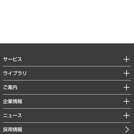
サービス
経営戦略
ライブラリ
組織・人事戦略
経済調査
ご案内
デジタルイノベーション
レポート
国際（グローバルビジネス・開発支援・国際戦略・グローバルヘルス）
セミナー・イベント情報
企業情報
コラム
サステナビリティ（環境・資源・エネルギー・ESG・人権）
MUFGビジネスセミナー
調査・研究報告書
私たちの想い
共生・ダイバーシティ
ニュース
受託案件情報
クローズアップ
社長メッセージ
GRC（ガバナンス・リスク・コンプライアンス）・防災（政策）
その他お申し込み
ニュースリリース
経営用語集
採用情報
会社概要
経済・産業・雇用・労働
調査協力のお願い