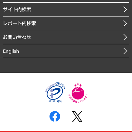
お知らせ
受託・受注実績（官公庁関連）
企業理念
医療・介護・福祉・教育・子ども
サイト内検索
メディア掲載・出演
役員一覧
自治体経営・官民協働
寄稿記事
沿革
レポート内検索
まちづくり・観光・交通・スポーツ・スマートシティ
書籍
組織図・本部部室紹介
自然資源・農林水産業・食料システム
お問い合わせ
インドネシア現地法人
決算公告
English
業績ハイライト
アクセスマップ
個人情報保護方針
環境方針
サステナビリティ
特定商取引法に基づく表示
SNSアカウントコミュニティガイドライン
反社会的勢力に対する基本方針
個人情報の取り扱いについて
書面による個人情報の開示等の請求の手続きについて