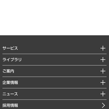
サービス
経営戦略
ライブラリ
組織・人事戦略
経済調査
ご案内
デジタルイノベーション
レポート
国際（グローバルビジネス・開発支援・国際戦略・グローバルヘルス）
セミナー・イベント情報
企業情報
コラム
サステナビリティ（環境・資源・エネルギー・ESG・人権）
MUFGビジネスセミナー
調査・研究報告書
私たちの想い
共生・ダイバーシティ
ニュース
受託案件情報
クローズアップ
社長メッセージ
GRC（ガバナンス・リスク・コンプライアンス）・防災（政策）
その他お申し込み
ニュースリリース
経営用語集
採用情報
会社概要
経済・産業・雇用・労働
調査協力のお願い