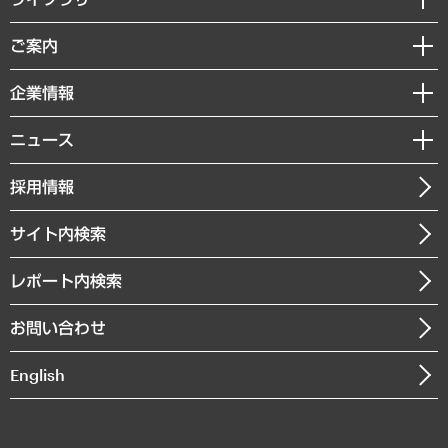
組織・人事戦略
経済調査
ご案内
デジタルイノベーション
レポート
国際（グローバルビジネス・開発支援・国際戦略・グローバルヘルス）
セミナー・イベント情報
企業情報
コラム
サステナビリティ（環境・資源・エネルギー・ESG・人権）
MUFGビジネスセミナー
調査・研究報告書
私たちの想い
共生・ダイバーシティ
ニュース
受託案件情報
クローズアップ
社長メッセージ
GRC（ガバナンス・リスク・コンプライアンス）・防災（政策）
その他お申し込み
ニュースリリース
経営用語集
採用情報
会社概要
経済・産業・雇用・労働
調査協力のお願い
お知らせ
受託・受注実績（官公庁関連）
企業理念
医療・介護・福祉・教育・子ども
サイト内検索
メディア掲載・出演
役員一覧
自治体経営・官民協働
寄稿記事
沿革
レポート内検索
まちづくり・観光・交通・スポーツ・スマートシティ
書籍
組織図・本部部室紹介
自然資源・農林水産業・食料システム
お問い合わせ
インドネシア現地法人
決算公告
English
業績ハイライト
アクセスマップ