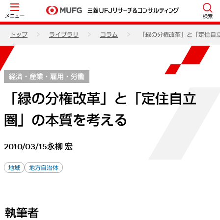
メニュー
検索
トップ
ライブラリ
コラム
「緑の分権改革」と「定住自
経済・産業・雇用・労働
「緑の分権改革」と「定住自立
圏」の本質を考える
2010/03/15
永柳 宏
地域
地方自治体
執筆者