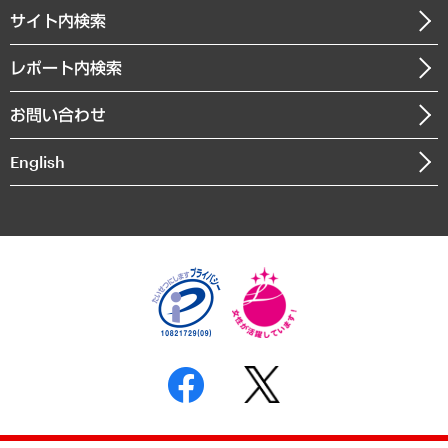
企業理念
医療・介護・福祉・教育・子ども
サイト内検索
メディア掲載・出演
役員一覧
自治体経営・官民協働
寄稿記事
沿革
レポート内検索
まちづくり・観光・交通・スポーツ・スマートシティ
書籍
組織図・本部部室紹介
自然資源・農林水産業・食料システム
お問い合わせ
インドネシア現地法人
決算公告
English
業績ハイライト
アクセスマップ
個人情報保護方針
環境方針
サステナビリティ
特定商取引法に基づく表示
SNSアカウントコミュニティガイドライン
反社会的勢力に対する基本方針
個人情報の取り扱いについて
書面による個人情報の開示等の請求の手続きについて