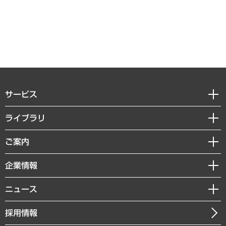
サービス
経営戦略
ライブラリ
組織・人事戦略
経済調査
ご案内
デジタルイノベーション
レポート
国際（グローバルビジネス・開発支援・国際戦略・グローバルヘルス）
セミナー・イベント情報
企業情報
コラム
サステナビリティ（環境・資源・エネルギー・ESG・人権）
MUFGビジネスセミナー
調査・研究報告書
私たちの想い
共生・ダイバーシティ
ニュース
受託案件情報
クローズアップ
社長メッセージ
GRC（ガバナンス・リスク・コンプライアンス）・防災（政策）
その他お申し込み
ニュースリリース
経営用語集
採用情報
会社概要
経済・産業・雇用・労働
調査協力のお願い
お知らせ
受託・受注実績（官公庁関連）