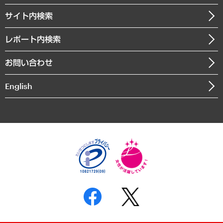
お知らせ
受託・受注実績（官公庁関連）
企業理念
医療・介護・福祉・教育・子ども
サイト内検索
メディア掲載・出演
役員一覧
自治体経営・官民協働
寄稿記事
沿革
レポート内検索
まちづくり・観光・交通・スポーツ・スマートシティ
書籍
組織図・本部部室紹介
自然資源・農林水産業・食料システム
お問い合わせ
インドネシア現地法人
決算公告
English
業績ハイライト
アクセスマップ
個人情報保護方針
環境方針
サステナビリティ
特定商取引法に基づく表示
SNSアカウントコミュニティガイドライン
反社会的勢力に対する基本方針
個人情報の取り扱いについて
書面による個人情報の開示等の請求の手続きについて