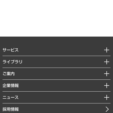
サービス
経営戦略
ライブラリ
組織・人事戦略
経済調査
ご案内
デジタルイノベーション
レポート
国際（グローバルビジネス・開発支援・国際戦略・グローバルヘルス）
セミナー・イベント情報
企業情報
コラム
サステナビリティ（環境・資源・エネルギー・ESG・人権）
MUFGビジネスセミナー
調査・研究報告書
私たちの想い
共生・ダイバーシティ
ニュース
受託案件情報
クローズアップ
社長メッセージ
GRC（ガバナンス・リスク・コンプライアンス）・防災（政策）
その他お申し込み
ニュースリリース
経営用語集
採用情報
会社概要
経済・産業・雇用・労働
調査協力のお願い