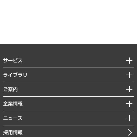
サービス
経営戦略
ライブラリ
組織・人事戦略
経済調査
ご案内
デジタルイノベーション
レポート
国際（グローバルビジネス・開発支援・国際戦略・グローバルヘルス）
セミナー・イベント情報
企業情報
コラム
サステナビリティ（環境・資源・エネルギー・ESG・人権）
MUFGビジネスセミナー
調査・研究報告書
私たちの想い
共生・ダイバーシティ
ニュース
受託案件情報
クローズアップ
社長メッセージ
GRC（ガバナンス・リスク・コンプライアンス）・防災（政策）
その他お申し込み
ニュースリリース
経営用語集
採用情報
会社概要
経済・産業・雇用・労働
調査協力のお願い