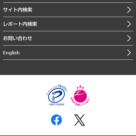
お知らせ
受託・受注実績（官公庁関連）
企業理念
医療・介護・福祉・教育・子ども
サイト内検索
メディア掲載・出演
役員一覧
自治体経営・官民協働
寄稿記事
沿革
レポート内検索
まちづくり・観光・交通・スポーツ・スマートシティ
書籍
組織図・本部部室紹介
自然資源・農林水産業・食料システム
お問い合わせ
インドネシア現地法人
決算公告
English
業績ハイライト
アクセスマップ
個人情報保護方針
環境方針
サステナビリティ
特定商取引法に基づく表示
SNSアカウントコミュニティガイドライン
反社会的勢力に対する基本方針
個人情報の取り扱いについて
書面による個人情報の開示等の請求の手続きについて