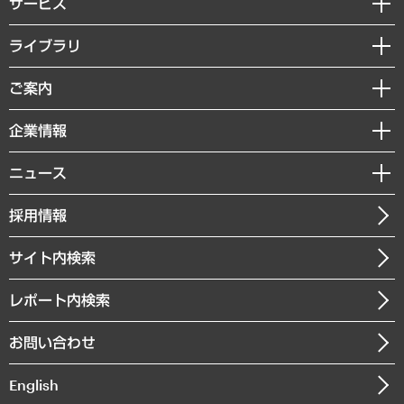
サービス
経営戦略
ライブラリ
組織・人事戦略
経済調査
ご案内
デジタルイノベーション
レポート
国際（グローバルビジネス・開発支援・国際戦略・グローバルヘルス）
セミナー・イベント情報
企業情報
コラム
サステナビリティ（環境・資源・エネルギー・ESG・人権）
MUFGビジネスセミナー
調査・研究報告書
私たちの想い
共生・ダイバーシティ
ニュース
受託案件情報
クローズアップ
社長メッセージ
GRC（ガバナンス・リスク・コンプライアンス）・防災（政策）
その他お申し込み
ニュースリリース
経営用語集
採用情報
会社概要
経済・産業・雇用・労働
調査協力のお願い
お知らせ
受託・受注実績（官公庁関連）
企業理念
医療・介護・福祉・教育・子ども
サイト内検索
メディア掲載・出演
役員一覧
自治体経営・官民協働
寄稿記事
沿革
レポート内検索
まちづくり・観光・交通・スポーツ・スマートシティ
書籍
組織図・本部部室紹介
自然資源・農林水産業・食料システム
お問い合わせ
インドネシア現地法人
決算公告
English
業績ハイライト