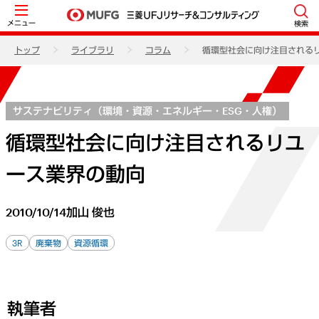
メニュー
検索
トップ
ライブラリ
コラム
循環型社会に向け注目される
サステナビリティ（環境・資源・エネルギー・ESG・人権）
循環型社会に向け注目されるリユ
ース業界の動向
2010/10/14
加山 俊也
3R
廃棄物
資源循環
執筆者