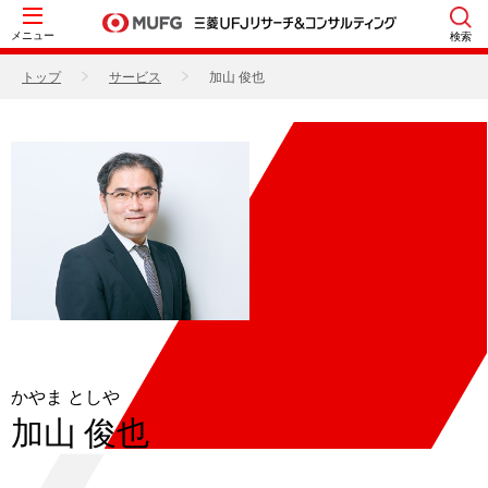
メニュー
検索
トップ
サービス
加山 俊也
かやま としや
加山 俊也