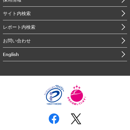
会社概要
経済・産業・雇用・労働
調査協力のお願い
お知らせ
受託・受注実績（官公庁関連）
企業理念
医療・介護・福祉・教育・子ども
サイト内検索
メディア掲載・出演
役員一覧
自治体経営・官民協働
寄稿記事
沿革
レポート内検索
まちづくり・観光・交通・スポーツ・スマートシティ
書籍
組織図・本部部室紹介
自然資源・農林水産業・食料システム
お問い合わせ
インドネシア現地法人
決算公告
English
業績ハイライト
アクセスマップ
個人情報保護方針
環境方針
サステナビリティ
特定商取引法に基づく表示
SNSアカウントコミュニティガイドライン
反社会的勢力に対する基本方針
個人情報の取り扱いについて