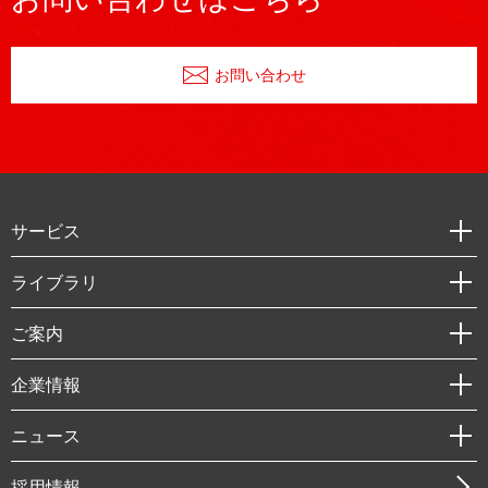
お問い合わせ
サービス
経営戦略
ライブラリ
組織・人事戦略
経済調査
ご案内
デジタルイノベーション
レポート
国際（グローバルビジネス・開発支援・国際戦略・グローバルヘルス）
セミナー・イベント情報
企業情報
コラム
サステナビリティ（環境・資源・エネルギー・ESG・人権）
MUFGビジネスセミナー
調査・研究報告書
私たちの想い
共生・ダイバーシティ
ニュース
受託案件情報
クローズアップ
社長メッセージ
GRC（ガバナンス・リスク・コンプライアンス）・防災（政策）
その他お申し込み
ニュースリリース
経営用語集
採用情報