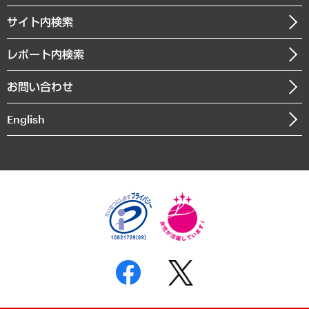
お知らせ
受託・受注実績（官公庁関連）
企業理念
医療・介護・福祉・教育・子ども
サイト内検索
メディア掲載・出演
役員一覧
自治体経営・官民協働
寄稿記事
沿革
レポート内検索
まちづくり・観光・交通・スポーツ・スマートシティ
書籍
組織図・本部部室紹介
自然資源・農林水産業・食料システム
お問い合わせ
インドネシア現地法人
決算公告
English
業績ハイライト
アクセスマップ
個人情報保護方針
環境方針
サステナビリティ
特定商取引法に基づく表示
SNSアカウントコミュニティガイドライン
反社会的勢力に対する基本方針
個人情報の取り扱いについて
書面による個人情報の開示等の請求の手続きについて