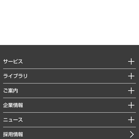
サービス
経営戦略
ライブラリ
組織・人事戦略
経済調査
ご案内
デジタルイノベーション
レポート
国際（グローバルビジネス・開発支援・国際戦略・グローバルヘルス）
セミナー・イベント情報
企業情報
コラム
サステナビリティ（環境・資源・エネルギー・ESG・人権）
MUFGビジネスセミナー
調査・研究報告書
私たちの想い
共生・ダイバーシティ
ニュース
受託案件情報
クローズアップ
社長メッセージ
GRC（ガバナンス・リスク・コンプライアンス）・防災（政策）
その他お申し込み
ニュースリリース
経営用語集
採用情報
会社概要
経済・産業・雇用・労働
調査協力のお願い