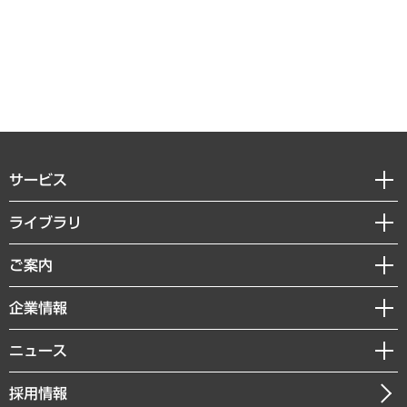
サービス
経営戦略
ライブラリ
組織・人事戦略
経済調査
ご案内
デジタルイノベーション
レポート
国際（グローバルビジネス・開発支援・国際戦略・グローバルヘルス）
セミナー・イベント情報
企業情報
コラム
サステナビリティ（環境・資源・エネルギー・ESG・人権）
MUFGビジネスセミナー
調査・研究報告書
私たちの想い
共生・ダイバーシティ
ニュース
受託案件情報
クローズアップ
社長メッセージ
GRC（ガバナンス・リスク・コンプライアンス）・防災（政策）
その他お申し込み
ニュースリリース
経営用語集
採用情報
会社概要
経済・産業・雇用・労働
調査協力のお願い