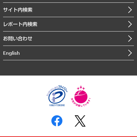
お知らせ
受託・受注実績（官公庁関連）
企業理念
医療・介護・福祉・教育・子ども
サイト内検索
メディア掲載・出演
役員一覧
自治体経営・官民協働
寄稿記事
沿革
レポート内検索
まちづくり・観光・交通・スポーツ・スマートシティ
書籍
組織図・本部部室紹介
自然資源・農林水産業・食料システム
お問い合わせ
インドネシア現地法人
決算公告
English
業績ハイライト
アクセスマップ
個人情報保護方針
環境方針
サステナビリティ
特定商取引法に基づく表示
SNSアカウントコミュニティガイドライン
反社会的勢力に対する基本方針
個人情報の取り扱いについて
書面による個人情報の開示等の請求の手続きについて