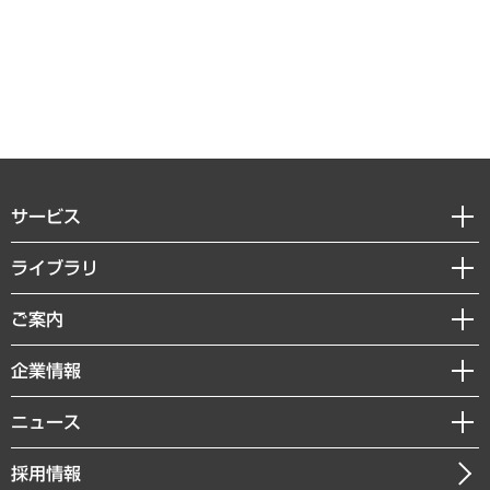
サービス
経営戦略
ライブラリ
組織・人事戦略
経済調査
ご案内
デジタルイノベーション
レポート
国際（グローバルビジネス・開発支援・国際戦略・グローバルヘルス）
セミナー・イベント情報
企業情報
コラム
サステナビリティ（環境・資源・エネルギー・ESG・人権）
MUFGビジネスセミナー
調査・研究報告書
私たちの想い
共生・ダイバーシティ
ニュース
受託案件情報
クローズアップ
社長メッセージ
GRC（ガバナンス・リスク・コンプライアンス）・防災（政策）
その他お申し込み
ニュースリリース
経営用語集
採用情報
会社概要
経済・産業・雇用・労働
調査協力のお願い