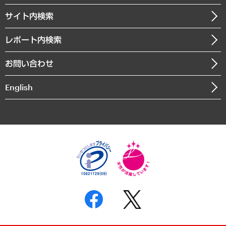
お知らせ
受託・受注実績（官公庁関連）
企業理念
医療・介護・福祉・教育・子ども
サイト内検索
メディア掲載・出演
役員一覧
自治体経営・官民協働
寄稿記事
沿革
レポート内検索
まちづくり・観光・交通・スポーツ・スマートシティ
書籍
組織図・本部部室紹介
自然資源・農林水産業・食料システム
お問い合わせ
インドネシア現地法人
決算公告
English
業績ハイライト
アクセスマップ
個人情報保護方針
環境方針
サステナビリティ
特定商取引法に基づく表示
SNSアカウントコミュニティガイドライン
反社会的勢力に対する基本方針
個人情報の取り扱いについて
書面による個人情報の開示等の請求の手続きについて