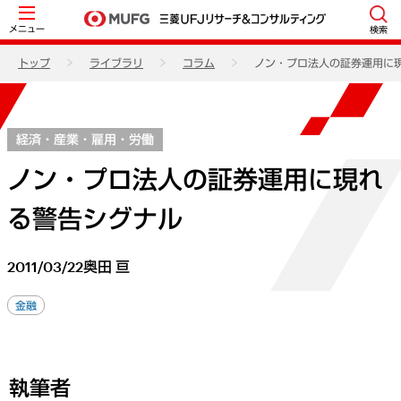
メニュー
検索
トップ
ライブラリ
コラム
ノン・プロ法人の証券運用に
経済・産業・雇用・労働
ノン・プロ法人の証券運用に現れ
る警告シグナル
2011/03/22
奥田 亘
金融
執筆者