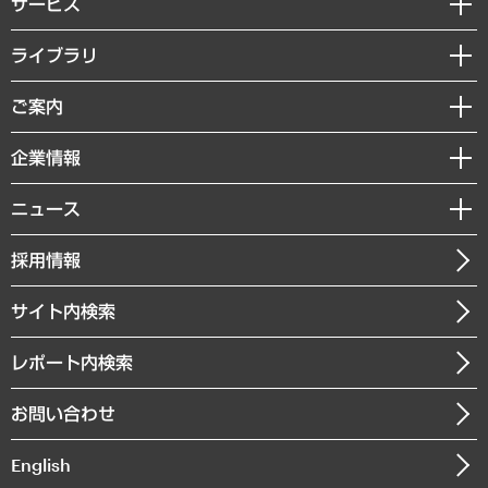
サービス
経営戦略
ライブラリ
組織・人事戦略
経済調査
ご案内
デジタルイノベーション
レポート
国際（グローバルビジネス・開発支援・国際戦略・グローバルヘルス）
セミナー・イベント情報
企業情報
コラム
サステナビリティ（環境・資源・エネルギー・ESG・人権）
MUFGビジネスセミナー
調査・研究報告書
私たちの想い
共生・ダイバーシティ
ニュース
受託案件情報
クローズアップ
社長メッセージ
GRC（ガバナンス・リスク・コンプライアンス）・防災（政策）
その他お申し込み
ニュースリリース
経営用語集
採用情報
会社概要
経済・産業・雇用・労働
調査協力のお願い
お知らせ
受託・受注実績（官公庁関連）
企業理念
医療・介護・福祉・教育・子ども
サイト内検索
メディア掲載・出演
役員一覧
自治体経営・官民協働
寄稿記事
沿革
レポート内検索
まちづくり・観光・交通・スポーツ・スマートシティ
書籍
組織図・本部部室紹介
自然資源・農林水産業・食料システム
お問い合わせ
インドネシア現地法人
決算公告
English
業績ハイライト