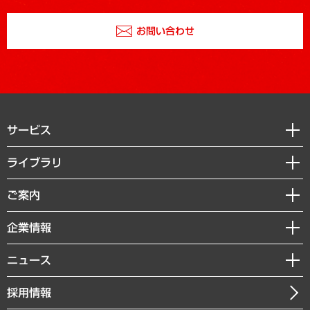
お問い合わせ
サービス
経営戦略
ライブラリ
組織・人事戦略
経済調査
ご案内
デジタルイノベーション
レポート
国際（グローバルビジネス・開発支援・国際戦略・グローバルヘルス）
セミナー・イベント情報
企業情報
コラム
サステナビリティ（環境・資源・エネルギー・ESG・人権）
MUFGビジネスセミナー
調査・研究報告書
私たちの想い
共生・ダイバーシティ
ニュース
受託案件情報
クローズアップ
社長メッセージ
GRC（ガバナンス・リスク・コンプライアンス）・防災（政策）
その他お申し込み
ニュースリリース
経営用語集
採用情報
会社概要
経済・産業・雇用・労働
調査協力のお願い
お知らせ
受託・受注実績（官公庁関連）