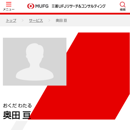
メニュー
検索
トップ
サービス
奥田 亘
おくだ わたる
奥田 亘