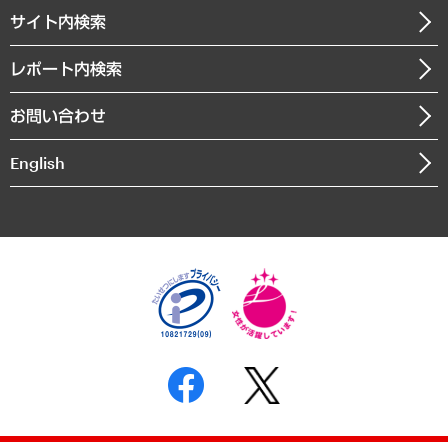
企業理念
医療・介護・福祉・教育・子ども
サイト内検索
メディア掲載・出演
役員一覧
自治体経営・官民協働
寄稿記事
沿革
レポート内検索
まちづくり・観光・交通・スポーツ・スマートシティ
書籍
組織図・本部部室紹介
自然資源・農林水産業・食料システム
お問い合わせ
インドネシア現地法人
決算公告
English
業績ハイライト
アクセスマップ
個人情報保護方針
環境方針
サステナビリティ
特定商取引法に基づく表示
SNSアカウントコミュニティガイドライン
反社会的勢力に対する基本方針
個人情報の取り扱いについて
書面による個人情報の開示等の請求の手続きについて