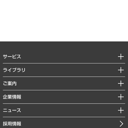
サービス
経営戦略
ライブラリ
組織・人事戦略
経済調査
ご案内
デジタルイノベーション
レポート
国際（グローバルビジネス・開発支援・国際戦略・グローバルヘルス）
セミナー・イベント情報
企業情報
コラム
サステナビリティ（環境・資源・エネルギー・ESG・人権）
MUFGビジネスセミナー
調査・研究報告書
私たちの想い
共生・ダイバーシティ
ニュース
受託案件情報
クローズアップ
社長メッセージ
GRC（ガバナンス・リスク・コンプライアンス）・防災（政策）
その他お申し込み
ニュースリリース
経営用語集
採用情報
会社概要
経済・産業・雇用・労働
調査協力のお願い