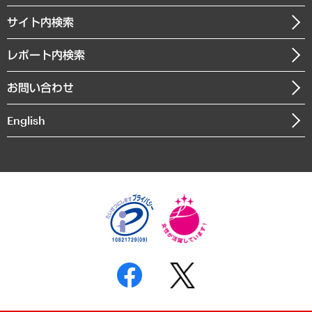
お知らせ
受託・受注実績（官公庁関連）
企業理念
医療・介護・福祉・教育・子ども
サイト内検索
メディア掲載・出演
役員一覧
自治体経営・官民協働
寄稿記事
沿革
レポート内検索
まちづくり・観光・交通・スポーツ・スマートシティ
書籍
組織図・本部部室紹介
自然資源・農林水産業・食料システム
お問い合わせ
インドネシア現地法人
決算公告
English
業績ハイライト
アクセスマップ
個人情報保護方針
環境方針
サステナビリティ
特定商取引法に基づく表示
SNSアカウントコミュニティガイドライン
反社会的勢力に対する基本方針
個人情報の取り扱いについて
書面による個人情報の開示等の請求の手続きについて