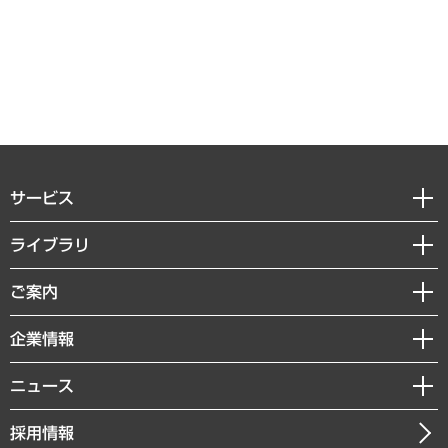
サービス
経営戦略
ライブラリ
組織・人事戦略
経済調査
ご案内
デジタルイノベーション
レポート
国際（グローバルビジネス・開発支援・国際戦略・グローバルヘルス）
セミナー・イベント情報
企業情報
コラム
サステナビリティ（環境・資源・エネルギー・ESG・人権）
MUFGビジネスセミナー
調査・研究報告書
私たちの想い
共生・ダイバーシティ
ニュース
受託案件情報
クローズアップ
社長メッセージ
GRC（ガバナンス・リスク・コンプライアンス）・防災（政策）
その他お申し込み
ニュースリリース
経営用語集
採用情報
会社概要
経済・産業・雇用・労働
調査協力のお願い