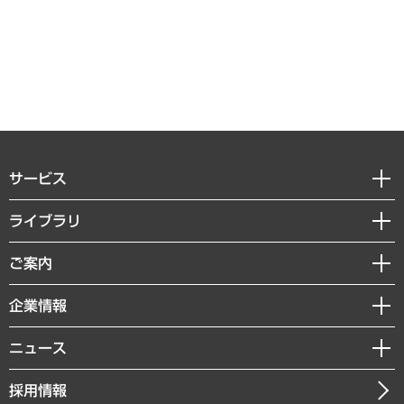
サービス
経営戦略
ライブラリ
組織・人事戦略
経済調査
ご案内
デジタルイノベーション
レポート
国際（グローバルビジネス・開発支援・国際戦略・グローバルヘルス）
セミナー・イベント情報
企業情報
コラム
サステナビリティ（環境・資源・エネルギー・ESG・人権）
MUFGビジネスセミナー
調査・研究報告書
私たちの想い
共生・ダイバーシティ
ニュース
受託案件情報
クローズアップ
社長メッセージ
GRC（ガバナンス・リスク・コンプライアンス）・防災（政策）
その他お申し込み
ニュースリリース
経営用語集
採用情報
会社概要
経済・産業・雇用・労働
調査協力のお願い