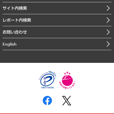
お知らせ
受託・受注実績（官公庁関連）
企業理念
医療・介護・福祉・教育・子ども
サイト内検索
メディア掲載・出演
役員一覧
自治体経営・官民協働
寄稿記事
沿革
レポート内検索
まちづくり・観光・交通・スポーツ・スマートシティ
書籍
組織図・本部部室紹介
自然資源・農林水産業・食料システム
お問い合わせ
インドネシア現地法人
決算公告
English
業績ハイライト
アクセスマップ
個人情報保護方針
環境方針
サステナビリティ
特定商取引法に基づく表示
SNSアカウントコミュニティガイドライン
反社会的勢力に対する基本方針
個人情報の取り扱いについて
書面による個人情報の開示等の請求の手続きについて