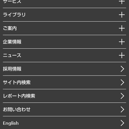
サービス
経営戦略
ライブラリ
組織・人事戦略
経済調査
ご案内
デジタルイノベーション
レポート
国際（グローバルビジネス・開発支援・国際戦略・グローバルヘルス）
セミナー・イベント情報
企業情報
コラム
サステナビリティ（環境・資源・エネルギー・ESG・人権）
MUFGビジネスセミナー
調査・研究報告書
私たちの想い
共生・ダイバーシティ
ニュース
受託案件情報
クローズアップ
社長メッセージ
GRC（ガバナンス・リスク・コンプライアンス）・防災（政策）
その他お申し込み
ニュースリリース
経営用語集
採用情報
会社概要
経済・産業・雇用・労働
調査協力のお願い
お知らせ
受託・受注実績（官公庁関連）
企業理念
医療・介護・福祉・教育・子ども
サイト内検索
メディア掲載・出演
役員一覧
自治体経営・官民協働
寄稿記事
沿革
レポート内検索
まちづくり・観光・交通・スポーツ・スマートシティ
書籍
組織図・本部部室紹介
自然資源・農林水産業・食料システム
お問い合わせ
インドネシア現地法人
決算公告
English
業績ハイライト