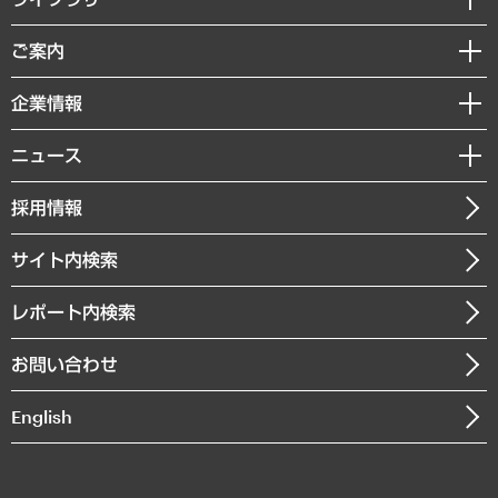
組織・人事戦略
経済調査
ご案内
デジタルイノベーション
レポート
国際（グローバルビジネス・開発支援・国際戦略・グローバルヘルス）
セミナー・イベント情報
企業情報
コラム
サステナビリティ（環境・資源・エネルギー・ESG・人権）
MUFGビジネスセミナー
調査・研究報告書
私たちの想い
共生・ダイバーシティ
ニュース
受託案件情報
クローズアップ
社長メッセージ
GRC（ガバナンス・リスク・コンプライアンス）・防災（政策）
その他お申し込み
ニュースリリース
経営用語集
採用情報
会社概要
経済・産業・雇用・労働
調査協力のお願い
お知らせ
受託・受注実績（官公庁関連）
企業理念
医療・介護・福祉・教育・子ども
サイト内検索
メディア掲載・出演
役員一覧
自治体経営・官民協働
寄稿記事
沿革
レポート内検索
まちづくり・観光・交通・スポーツ・スマートシティ
書籍
組織図・本部部室紹介
自然資源・農林水産業・食料システム
お問い合わせ
インドネシア現地法人
決算公告
English
業績ハイライト
アクセスマップ