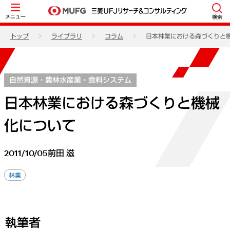
メニュー
検索
トップ
ライブラリ
コラム
日本林業における森づくりと
自然資源・農林水産業・食料システム
日本林業における森づくりと機械
化について
2011/10/05
前田 滋
林業
執筆者