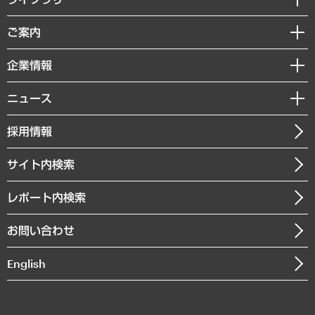
組織・人事戦略
経済調査
ご案内
デジタルイノベーション
レポート
国際（グローバルビジネス・開発支援・国際戦略・グローバルヘルス）
セミナー・イベント情報
企業情報
コラム
サステナビリティ（環境・資源・エネルギー・ESG・人権）
MUFGビジネスセミナー
調査・研究報告書
私たちの想い
共生・ダイバーシティ
ニュース
受託案件情報
クローズアップ
社長メッセージ
GRC（ガバナンス・リスク・コンプライアンス）・防災（政策）
その他お申し込み
ニュースリリース
経営用語集
採用情報
会社概要
経済・産業・雇用・労働
調査協力のお願い
お知らせ
受託・受注実績（官公庁関連）
企業理念
医療・介護・福祉・教育・子ども
サイト内検索
メディア掲載・出演
役員一覧
自治体経営・官民協働
寄稿記事
沿革
レポート内検索
まちづくり・観光・交通・スポーツ・スマートシティ
書籍
組織図・本部部室紹介
自然資源・農林水産業・食料システム
お問い合わせ
インドネシア現地法人
決算公告
English
業績ハイライト
アクセスマップ