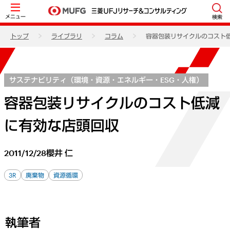
メニュー
検索
トップ
ライブラリ
コラム
容器包装リサイクルのコスト
サステナビリティ（環境・資源・エネルギー・ESG・人権）
容器包装リサイクルのコスト低減
に有効な店頭回収
2011/12/28
櫻井 仁
3R
廃棄物
資源循環
執筆者