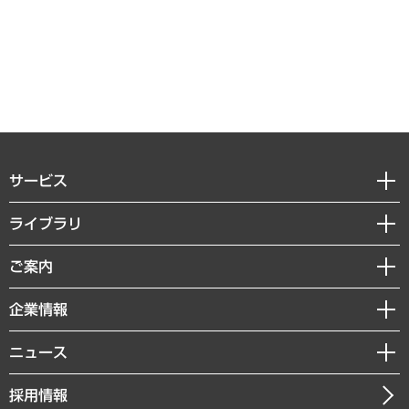
サービス
経営戦略
ライブラリ
組織・人事戦略
経済調査
ご案内
デジタルイノベーション
レポート
国際（グローバルビジネス・開発支援・国際戦略・グローバルヘルス）
セミナー・イベント情報
企業情報
コラム
サステナビリティ（環境・資源・エネルギー・ESG・人権）
MUFGビジネスセミナー
調査・研究報告書
私たちの想い
共生・ダイバーシティ
ニュース
受託案件情報
クローズアップ
社長メッセージ
GRC（ガバナンス・リスク・コンプライアンス）・防災（政策）
その他お申し込み
ニュースリリース
経営用語集
採用情報
会社概要
経済・産業・雇用・労働
調査協力のお願い