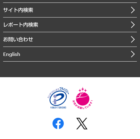
お知らせ
受託・受注実績（官公庁関連）
企業理念
医療・介護・福祉・教育・子ども
サイト内検索
メディア掲載・出演
役員一覧
自治体経営・官民協働
寄稿記事
沿革
レポート内検索
まちづくり・観光・交通・スポーツ・スマートシティ
書籍
組織図・本部部室紹介
自然資源・農林水産業・食料システム
お問い合わせ
インドネシア現地法人
決算公告
English
業績ハイライト
アクセスマップ
個人情報保護方針
環境方針
サステナビリティ
特定商取引法に基づく表示
SNSアカウントコミュニティガイドライン
反社会的勢力に対する基本方針
個人情報の取り扱いについて
書面による個人情報の開示等の請求の手続きについて