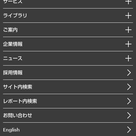
サービス
経営戦略
ライブラリ
組織・人事戦略
経済調査
ご案内
デジタルイノベーション
レポート
国際（グローバルビジネス・開発支援・国際戦略・グローバルヘルス）
セミナー・イベント情報
企業情報
コラム
サステナビリティ（環境・資源・エネルギー・ESG・人権）
MUFGビジネスセミナー
調査・研究報告書
私たちの想い
共生・ダイバーシティ
ニュース
受託案件情報
クローズアップ
社長メッセージ
GRC（ガバナンス・リスク・コンプライアンス）・防災（政策）
その他お申し込み
ニュースリリース
経営用語集
採用情報
会社概要
経済・産業・雇用・労働
調査協力のお願い
お知らせ
受託・受注実績（官公庁関連）
企業理念
医療・介護・福祉・教育・子ども
サイト内検索
メディア掲載・出演
役員一覧
自治体経営・官民協働
寄稿記事
沿革
レポート内検索
まちづくり・観光・交通・スポーツ・スマートシティ
書籍
組織図・本部部室紹介
自然資源・農林水産業・食料システム
お問い合わせ
インドネシア現地法人
決算公告
English
業績ハイライト