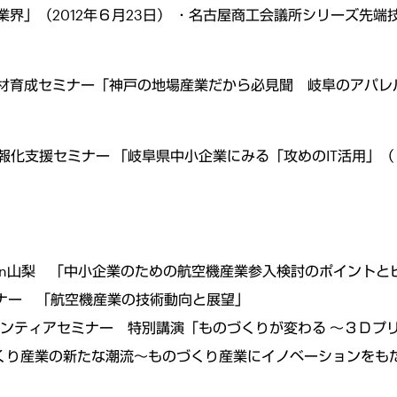
界」（2012年６月23日） ・名古屋商工会議所シリーズ先
育成セミナー「神戸の地場産業だから必見聞 岐阜のアパレルメ
化支援セミナー 「岐阜県中小企業にみる「攻めのIT活用」（ 2
明会in山梨 「中小企業のための航空機産業参入検討のポイント
ミナー 「航空機産業の技術動向と展望」
フロンティアセミナー 特別講演「ものづくりが変わる ～３Ｄプ
のづくり産業の新たな潮流～ものづくり産業にイノベーションをも