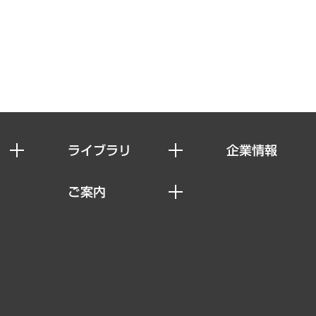
ライブラリ
企業情報
経済調査
私たちの想い
ご案内
レポート
社長メッセージ
セミナー・イベント情報
コラム
会社概要
MUFGビジネスセミナー
ヘルス）
調査・研究報告書
企業理念
受託案件情報
クローズアップ
役員一覧
その他お申し込み
経営用語集
沿革
調査協力のお願い