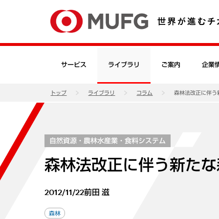
サービス
ライブラリ
ご案内
企業
トップ
ライブラリ
コラム
森林法改正に伴う
自然資源・農林水産業・食料システム
森林法改正に伴う新たな
2012/11/22
前田 滋
森林