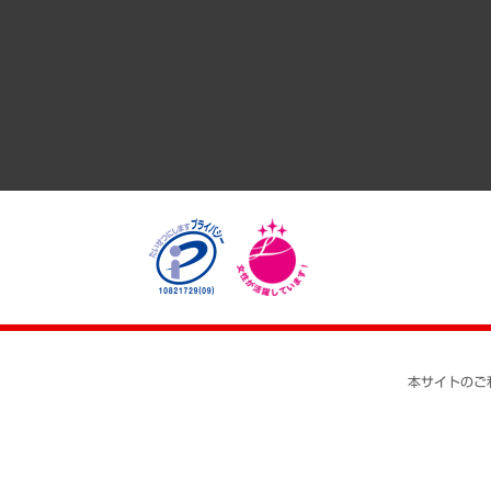
GRC（ガバナンス・リスク・コンプライアンス）・防災（政策
経済・産業・雇用・労働
医療・介護・福祉・教育・子ども
自治体経営・官民協働
まちづくり・観光・交通・スポーツ・スマートシティ
自然資源・農林水産業・食料システム
本サイトのご