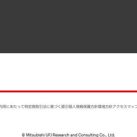
）
受託・受注実績（官公庁関連）
組織図・本部部室紹介
メディア掲載・出演
インドネシア現地法人
寄稿記事
決算公告
書籍
業績ハイライト
アクセスマップ
個人情報保護方針
環境方針
サステナビリティ
特定商取引法に基づく
SNSアカウントコミュ
反社会的勢力に対する
利用にあたって
特定商取引法に基づく提示
個人情報保護方針
環境方針
アクセスマッ
個人情報の取り扱いに
書面による個人情報の
© Mitsubishi UFJ Research and Consulting Co., Ltd.