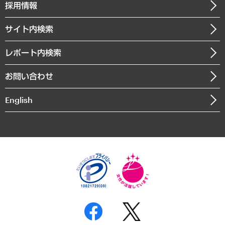
ニュースリリース
経営用語集
採用情報
会社概要
経済・産業・雇用・労働
調査協力のお願い
お知らせ
受託・受注実績（官公庁関連）
企業理念
医療・介護・福祉・教育・子ども
サイト内検索
メディア掲載・出演
役員一覧
自治体経営・官民協働
寄稿記事
沿革
レポート内検索
まちづくり・観光・交通・スポーツ・スマートシティ
書籍
組織図・本部部室紹介
自然資源・農林水産業・食料システム
お問い合わせ
インドネシア現地法人
決算公告
English
業績ハイライト
アクセスマップ
個人情報保護方針
環境方針
サステナビリティ
特定商取引法に基づく表示
SNSアカウントコミュニティガイドライン
反社会的勢力に対する基本方針
個人情報の取り扱いについて