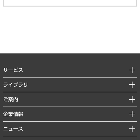
サービス
経営戦略
ライブラリ
組織・人事戦略
経済調査
ご案内
デジタルイノベーション
レポート
国際（グローバルビジネス・開発支援・国際戦略・グローバルヘルス）
セミナー・イベント情報
企業情報
コラム
サステナビリティ（環境・資源・エネルギー・ESG・人権）
MUFGビジネスセミナー
調査・研究報告書
私たちの想い
共生・ダイバーシティ
ニュース
受託案件情報
クローズアップ
社長メッセージ
GRC（ガバナンス・リスク・コンプライアンス）・防災（政策）
その他お申し込み