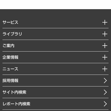
サービス
経営戦略
ライブラリ
組織・人事戦略
経済調査
ご案内
デジタルイノベーション
レポート
国際（グローバルビジネス・開発支援・国際戦略・グローバルヘルス）
セミナー・イベント情報
企業情報
コラム
サステナビリティ（環境・資源・エネルギー・ESG・人権）
MUFGビジネスセミナー
調査・研究報告書
私たちの想い
共生・ダイバーシティ
ニュース
受託案件情報
クローズアップ
社長メッセージ
GRC（ガバナンス・リスク・コンプライアンス）・防災（政策）
その他お申し込み
ニュースリリース
経営用語集
採用情報
会社概要
経済・産業・雇用・労働
調査協力のお願い
お知らせ
受託・受注実績（官公庁関連）
企業理念
医療・介護・福祉・教育・子ども
サイト内検索
メディア掲載・出演
役員一覧
自治体経営・官民協働
寄稿記事
沿革
レポート内検索
まちづくり・観光・交通・スポーツ・スマートシティ
書籍
組織図・本部部室紹介
自然資源・農林水産業・食料システム